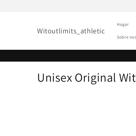
Ir
directamente
al contenido
Hogar
Witoutlimits_athletic
Sobre no
C
Unisex Original Wit
o
l
e