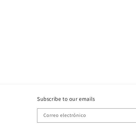
c
c
i
ó
n
:
Subscribe to our emails
Correo electrónico