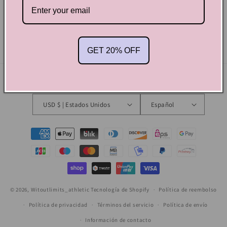
Subscribe to our emails
Correo electrónico
GET 20% OFF
País/región
Idioma
USD $ | Estados Unidos
Español
Formas
de
pago
© 2026,
Witoutlimits_athletic
Tecnología de Shopify
Política de reembolso
Política de privacidad
Términos del servicio
Política de envío
Información de contacto