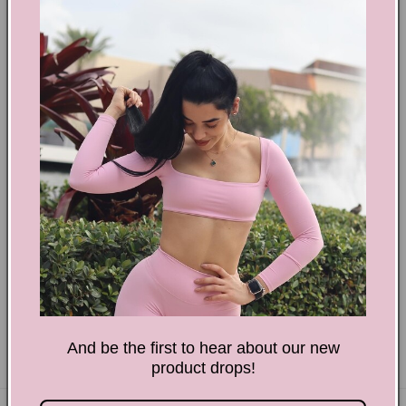
¡Compra ahora!
ó
n
Filtrar y ordenar
0 productos
:
No se encontró ningún producto
Usa menos filtros o
elimínalos todos
And be the first to hear about our new
product drops!