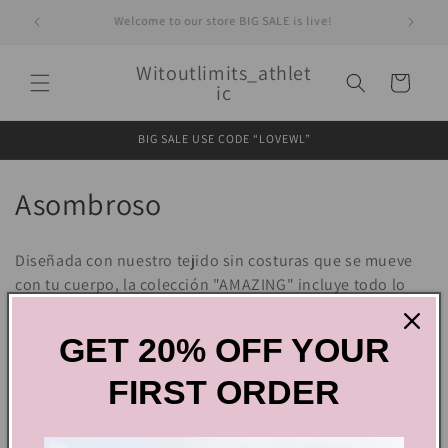
Ir
directamente
Welcome to our store BIG SALE is live!
al contenido
Witoutlimits_athlet
Carrito
ic
BIG SALE USE CODE “LOVEWL”
C
Asombroso
o
Diseñada con nuestro tejido sin costuras que se mueve
l
con tu cuerpo, la colección "AMAZING" incluye todo lo
que necesitas para sobresalir en el gimnasio. Con
e
leggings de cintura alta, puedes sentirte seguro sabiendo
GET 20% OFF YOUR
c
que nuestros diseños son a prueba de sentadillas y a
prueba de sudor. Nuestro sujetador deportivo cuenta con
FIRST ORDER
c
una banda inferior ancha para mayor elevación y soporte.
i
La Colección Amazing tiene todo lo que necesitas.